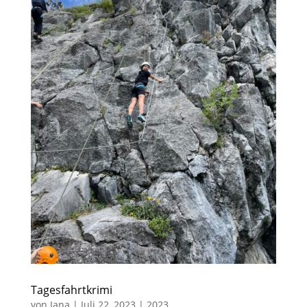
Tagesfahrtkrimi
von
Jana
|
Juli 22, 2023
|
2023